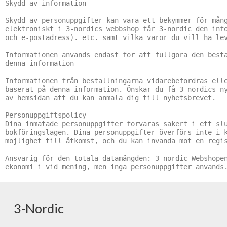
Skydd av information

Skydd av personuppgifter kan vara ett bekymmer för mång
elektroniskt i 3-nordics webbshop får 3-nordic den info
och e-postadress). etc. samt vilka varor du vill ha lev
Informationen används endast för att fullgöra den bestä
denna information

Informationen från beställningarna vidarebefordras elle
baserat på denna information. Önskar du få 3-nordics ny
av hemsidan att du kan anmäla dig till nyhetsbrevet.

Personuppgiftspolicy

Dina inmatade personuppgifter förvaras säkert i ett slu
bokföringslagen. Dina personuppgifter överförs inte i k
möjlighet till åtkomst, och du kan invända mot en regis
Ansvarig för den totala datamängden: 3-nordic Webshopen
3-Nordic