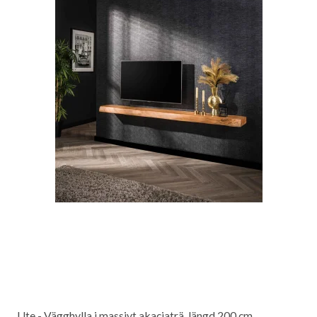
Ute - Vägghylla i massivt akaciaträ, längd 200 cm.