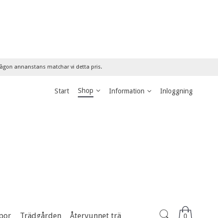
 någon annanstans matchar vi detta pris.
Shop
Start
Information
Inloggning
por
Trädgården
Återvunnet trä
0