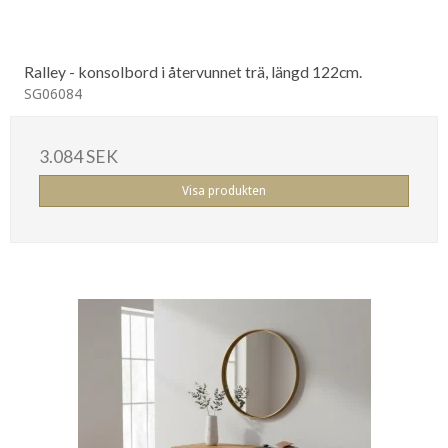
Ralley - konsolbord i återvunnet trä, längd 122cm.
SG06084
3.084 SEK
Visa produkten