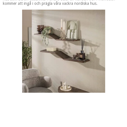
kommer att ingå i och prägla våra vackra nordiska hus.