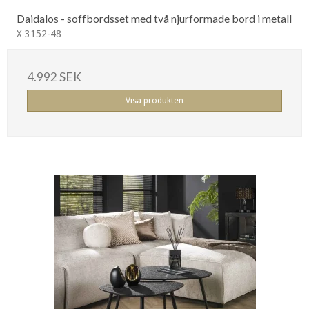
Daidalos - soffbordsset med två njurformade bord i metall
X 3152-48
4.992 SEK
Visa produkten