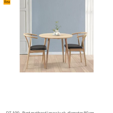
Rea
DT 100 - Runt matbord i massiv ek, diameter 80 cm.