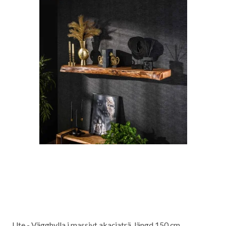
Ute - Vägghylla i massivt akaciaträ, längd 150 cm.