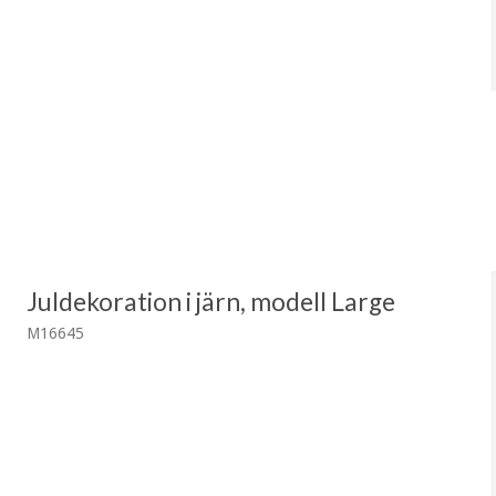
Juldekoration i järn, modell Large
M16645