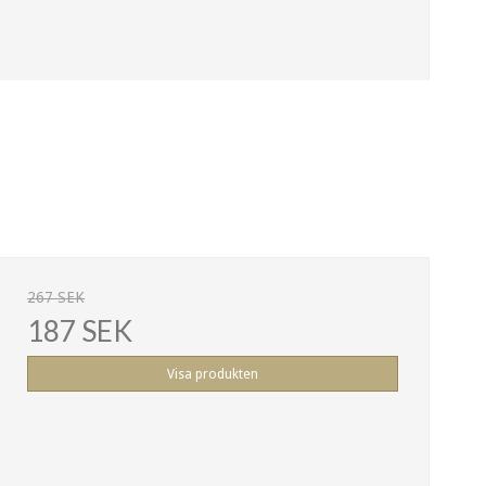
267 SEK
187 SEK
Visa produkten