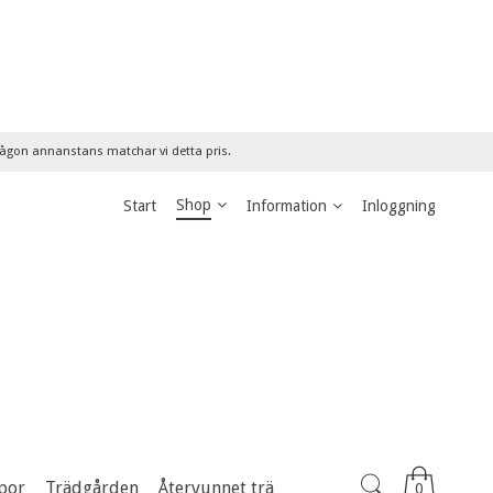
 någon annanstans matchar vi detta pris.
Shop
Start
Information
Inloggning
por
Trädgården
Återvunnet trä
0