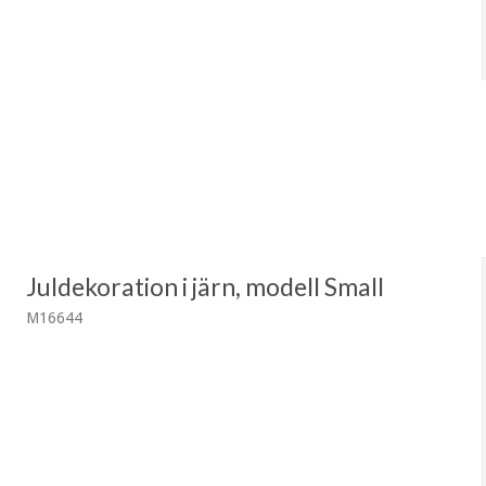
Juldekoration i järn, modell Small
M16644