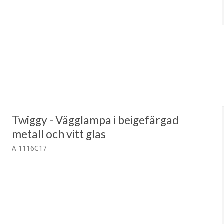
Twiggy - Vägglampa i beigefärgad
metall och vitt glas
A 1116C17