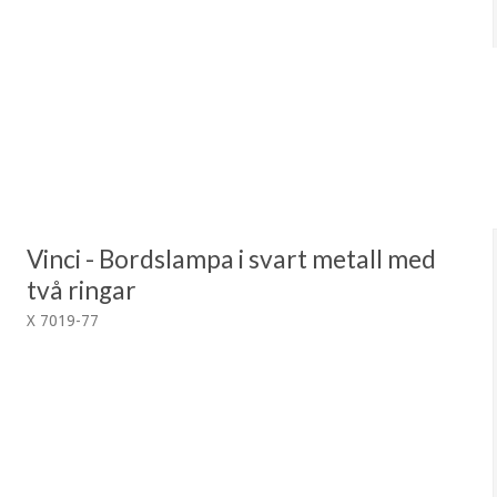
Vinci - Bordslampa i svart metall med
två ringar
X 7019-77