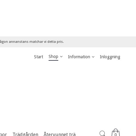
 någon annanstans matchar vi detta pris.
Shop
Start
Information
Inloggning
por
Trädgården
Återvunnet trä
0