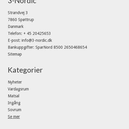
3-Nordic
Strandvej 3
7860 Spøttrup
Danmark
Telefon
:
+ 45 20425653
E-post
:
info@3-nordic.dk
Bankuppgifter
:
SparNord 8500 2650468654
Sitemap
Kategorier
Nyheter
Vardagsrum
Matsal
Ingång
Sovrum
Se mer