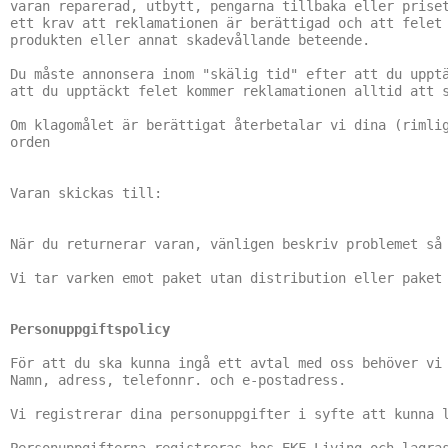
varan reparerad, utbytt, pengarna tillbaka eller priset
ett krav att reklamationen är berättigad och att felet 
produkten eller annat skadevållande beteende.

Du måste annonsera inom "skälig tid" efter att du upptä
att du upptäckt felet kommer reklamationen alltid att s
Om klagomålet är berättigat återbetalar vi dina (rimlig
orden

Varan skickas till:

När du returnerar varan, vänligen beskriv problemet så 
Vi tar varken emot paket utan distribution eller paket 
Personuppgiftspolicy
För att du ska kunna ingå ett avtal med oss ​​behöver vi
Namn, adress, telefonnr. och e-postadress.

Vi registrerar dina personuppgifter i syfte att kunna l