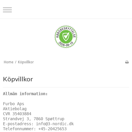
Home
/
Köpvillkor
Köpvillkor
Allmän information:
Furbo Aps

Aktiebolag

CVR 35403884

Strandvej 3, 7860 Spøttrup

E-postadress: info@3-nordic.dk

Telefonnummer: +45-20425653
