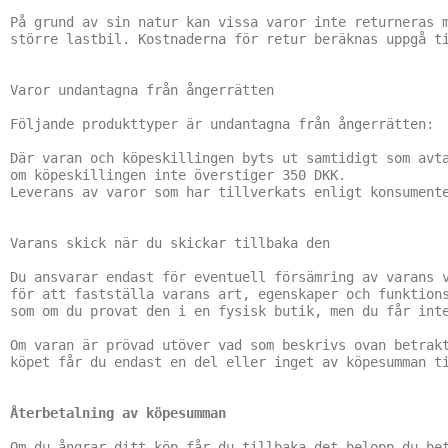
På grund av sin natur kan vissa varor inte returneras m
större lastbil. Kostnaderna för retur beräknas uppgå ti
Varor undantagna från ångerrätten

Följande produkttyper är undantagna från ångerrätten:

Där varan och köpeskillingen byts ut samtidigt som avta
om köpeskillingen inte överstiger 350 DKK.

Leverans av varor som har tillverkats enligt konsumente
Varans skick när du skickar tillbaka den

Du ansvarar endast för eventuell försämring av varans v
för att fastställa varans art, egenskaper och funktions
som om du provat den i en fysisk butik, men du får inte
Om varan är prövad utöver vad som beskrivs ovan betrakt
köpet får du endast en del eller inget av köpesumman ti
Återbetalning av köpesumman
Om du ångrar ditt köp får du tillbaka det belopp du bet