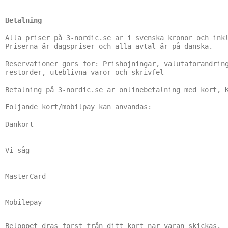
Betalning
Alla priser på 3-nordic.se är i svenska kronor och inkl
Priserna är dagspriser och alla avtal är på danska.

Reservationer görs för: Prishöjningar, valutaförändring
restorder, uteblivna varor och skrivfel

Betalning på 3-nordic.se är onlinebetalning med kort, K
Följande kort/mobilpay kan användas:

Dankort

Vi såg

MasterCard

Mobilepay
Beloppet dras först från ditt kort när varan skickas.
