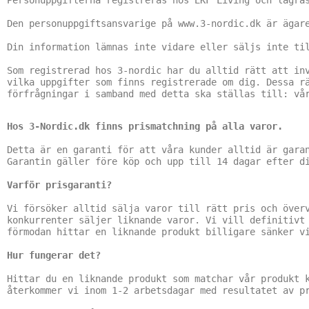
Personuppgifterna registreras hos EKF Living och lagras
Den personuppgiftsansvarige på www.3-nordic.dk är ägare
Din information lämnas inte vidare eller säljs inte til
Som registrerad hos 3-nordic har du alltid rätt att inv
vilka uppgifter som finns registrerade om dig. Dessa rä
Hos 3-Nordic.dk finns prismatchning på alla varor.
Detta är en garanti för att våra kunder alltid är garan
Garantin gäller före köp och upp till 14 dagar efter di
Varför prisgaranti?
Vi försöker alltid sälja varor till rätt pris och överv
konkurrenter säljer liknande varor. Vi vill definitivt 
förmodan hittar en liknande produkt billigare sänker vi
Hur fungerar det?
Hittar du en liknande produkt som matchar vår produkt k
återkommer vi inom 1-2 arbetsdagar med resultatet av pr