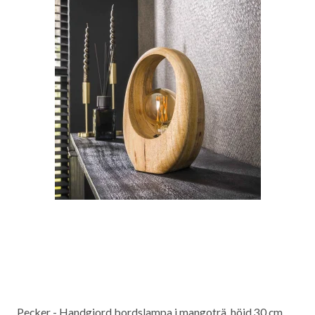
Pecker - Handgjord bordslampa i mangoträ, höjd 30 cm.