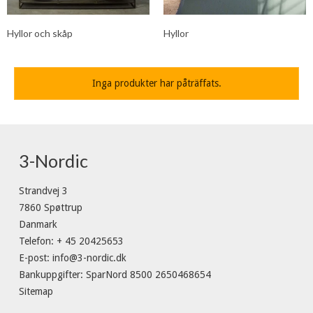
Hyllor och skåp
Hyllor
Inga produkter har påträffats.
3-Nordic
Strandvej 3
7860 Spøttrup
Danmark
Telefon
:
+ 45 20425653
E-post
:
info@3-nordic.dk
Bankuppgifter
:
SparNord 8500 2650468654
Sitemap