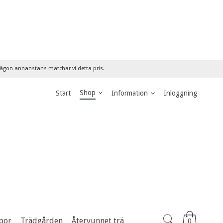
 någon annanstans matchar vi detta pris.
Shop
Start
Information
Inloggning
por
Trädgården
Återvunnet trä
0