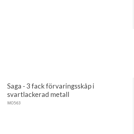
Saga - 3 fack förvaringsskåp i
svartlackerad metall
MO563