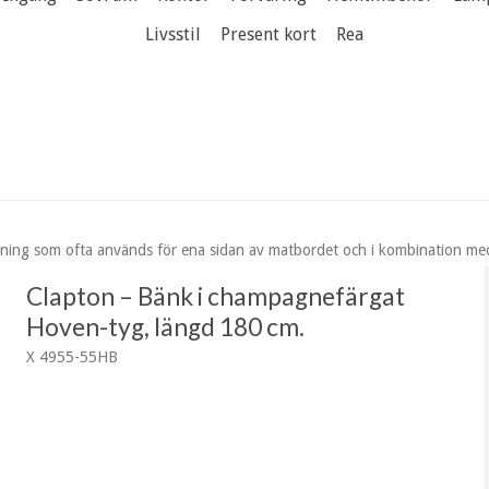
Livsstil
Present kort
Rea
sning som ofta används för ena sidan av matbordet och i kombination med 
Clapton – Bänk i champagnefärgat
Hoven-tyg, längd 180 cm.
X 4955-55HB