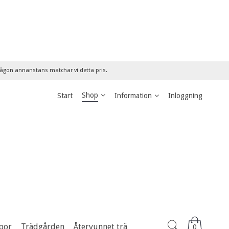
 någon annanstans matchar vi detta pris.
Shop
Start
Information
Inloggning
por
Trädgården
Återvunnet trä
0