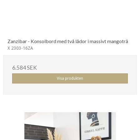
Zanzibar - Konsolbord med två lådor i massivt mangoträ
X 2303-16ZA
6.584 SEK
Visa produkten