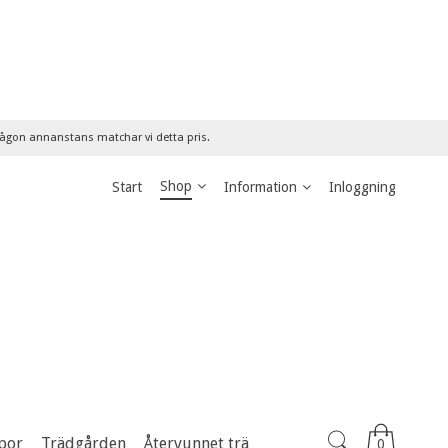
 någon annanstans matchar vi detta pris.
Shop
Start
Information
Inloggning
por
Trädgården
Återvunnet trä
0