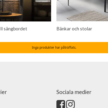
ll sängbordet
Bänkar och stolar
Inga produkter har påträffats.
ier
Sociala medier