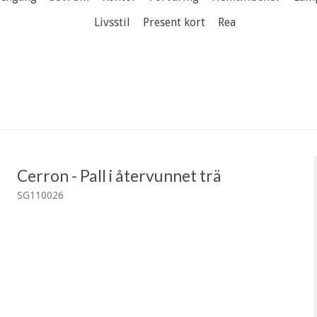
Livsstil
Present kort
Rea
Cerron - Pall i återvunnet trä
SG110026