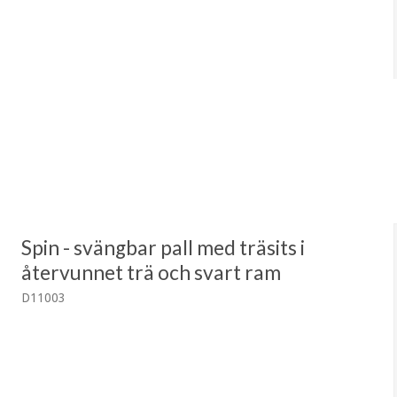
Spin - svängbar pall med träsits i
återvunnet trä och svart ram
D11003