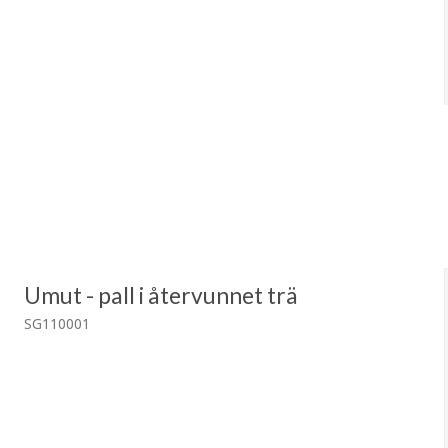
Umut - pall i återvunnet trä
SG110001