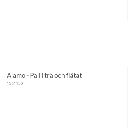
Alamo - Pall i trä och flätat
1501150