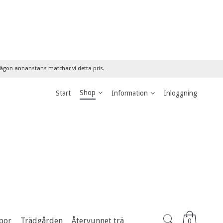
 någon annanstans matchar vi detta pris.
Shop
Start
Information
Inloggning
por
Trädgården
Återvunnet trä
0