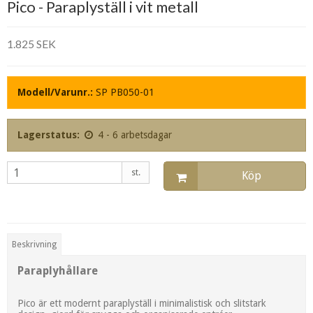
Pico - Paraplyställ i vit metall
1.825 SEK
Modell/Varunr.:
SP PB050-01
Lagerstatus:
4 - 6 arbetsdagar
st.
Köp
Beskrivning
Paraplyhållare
Pico är ett modernt paraplyställ i minimalistisk och slitstark