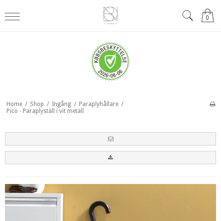
0
Home
/
Shop
/
Ingång
/
Paraplyhållare
/
Pico - Paraplyställ i vit metall