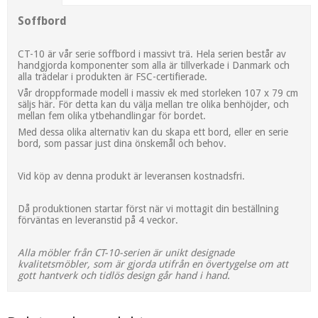
Soffbord
CT-10 är vår serie soffbord i massivt trä. Hela serien består av
handgjorda komponenter som alla är tillverkade i Danmark och
alla trädelar i produkten är FSC-certifierade.
Vår droppformade modell i massiv ek med storleken 107 x 79 cm
säljs här. För detta kan du välja mellan tre olika benhöjder, och
mellan fem olika ytbehandlingar för bordet.
Med dessa olika alternativ kan du skapa ett bord, eller en serie
bord, som passar just dina önskemål och behov.
Vid köp av denna produkt är leveransen kostnadsfri.
Då produktionen startar först när vi mottagit din beställning
förväntas en leveranstid på 4 veckor.
Alla möbler från CT-10-serien är unikt designade
kvalitetsmöbler, som är gjorda utifrån en övertygelse om att
gott hantverk och tidlös design går hand i hand.