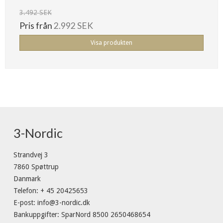
3.492 SEK
Pris från
2.992 SEK
Visa produkten
3-Nordic
Strandvej 3
7860 Spøttrup
Danmark
Telefon
:
+ 45 20425653
E-post
:
info@3-nordic.dk
Bankuppgifter
:
SparNord 8500 2650468654