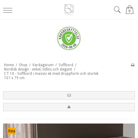
0
Home
/
Shop
/
Vardagsrum
/
Soffbord
/
Nordisk design - enkel, tidlös och elegant
/
CT 10 - Soffbord i massiv ek med droppform och storlek
107 x 79 cm
Rea