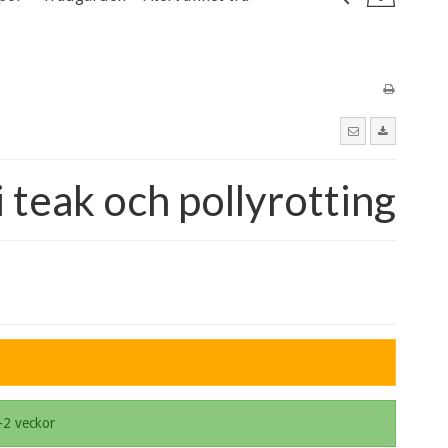
i teak och pollyrotting
-2 veckor