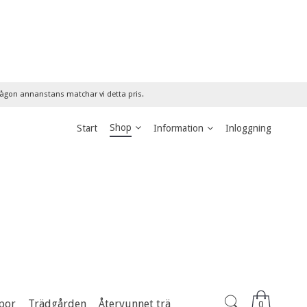
 någon annanstans matchar vi detta pris.
Shop
Start
Information
Inloggning
por
Trädgården
Återvunnet trä
0