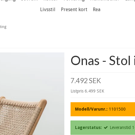
Livsstil
Present kort
Rea
tting
Onas - Stol 
7.492 SEK
Listpris 6.499 SEK
Modell/Varunr.:
1101500
Lagerstatus:
Leveranstid 1