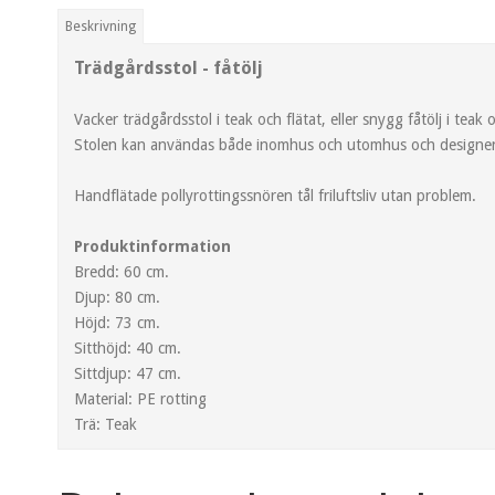
Beskrivning
Trädgårdsstol - fåtölj
Vacker trädgårdsstol i teak och flätat, eller snygg fåtölj i teak 
Stolen kan användas både inomhus och utomhus och designen mö
Handflätade pollyrottingssnören tål friluftsliv utan problem.
Produktinformation
Bredd: 60 cm.
Djup: 80 cm.
Höjd: 73 cm.
Sitthöjd: 40 cm.
Sittdjup: 47 cm.
Material: PE rotting
Trä: Teak