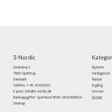
3-Nordic
Kategor
Strandvej 3
Nyheter
7860 Spøttrup
Vardagsrum
Danmark
Matsal
Telefon
:
+ 45 20425653
Ingång
E-post
:
info@3-nordic.dk
Sovrum
Bankuppgifter
:
SparNord 8500 2650468654
Se mer
Sitemap