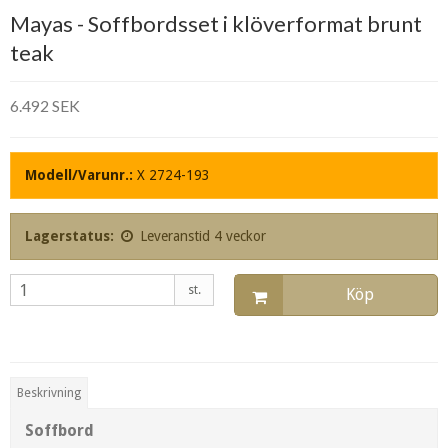
Mayas - Soffbordsset i klöverformat brunt
teak
6.492 SEK
Modell/Varunr.:
X 2724-193
Lagerstatus:
Leveranstid 4 veckor
st.
Köp
Beskrivning
Soffbord