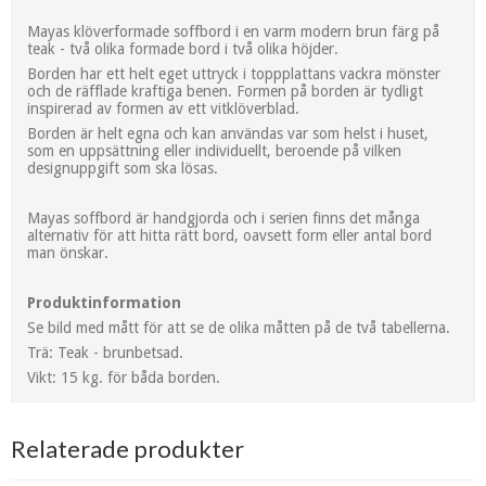
Mayas klöverformade soffbord i en varm modern brun färg på
teak - två olika formade bord i två olika höjder.
Borden har ett helt eget uttryck i toppplattans vackra mönster
och de räfflade kraftiga benen. Formen på borden är tydligt
inspirerad av formen av ett vitklöverblad.
Borden är helt egna och kan användas var som helst i huset,
som en uppsättning eller individuellt, beroende på vilken
designuppgift som ska lösas.
Mayas soffbord är handgjorda och i serien finns det många
alternativ för att hitta rätt bord, oavsett form eller antal bord
man önskar.
Produktinformation
Se bild med mått för att se de olika måtten på de två tabellerna.
Trä: Teak - brunbetsad.
Vikt: 15 kg. för båda borden.
Relaterade produkter