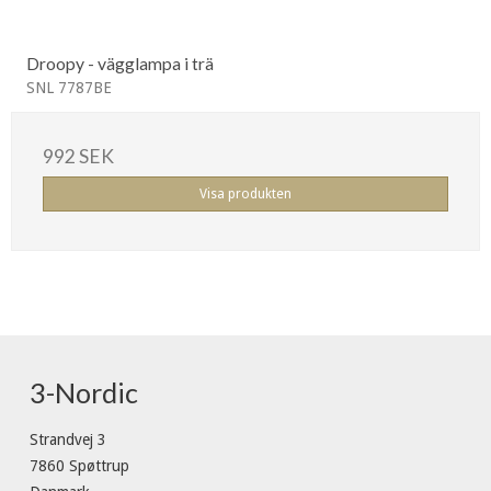
Droopy - vägglampa i trä
SNL 7787BE
992 SEK
Visa produkten
3-Nordic
Strandvej 3
7860 Spøttrup