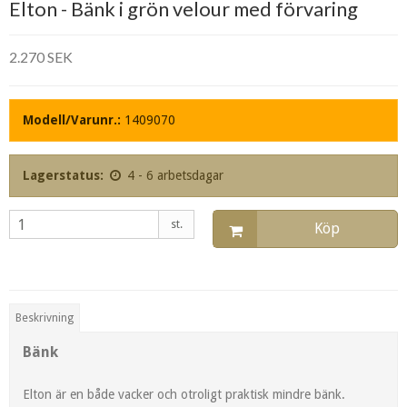
Elton - Bänk i grön velour med förvaring
2.270 SEK
Modell/Varunr.:
1409070
Lagerstatus:
4 - 6 arbetsdagar
st.
Köp
Beskrivning
Bänk
Elton är en både vacker och otroligt praktisk mindre bänk.