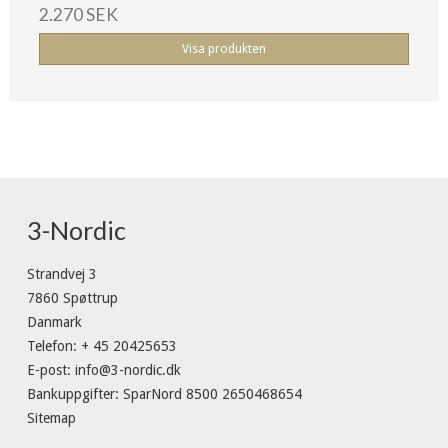
2.270 SEK
Visa produkten
3-Nordic
Strandvej 3
7860 Spøttrup
Danmark
Telefon
:
+ 45 20425653
E-post
:
info@3-nordic.dk
Bankuppgifter
:
SparNord 8500 2650468654
Sitemap