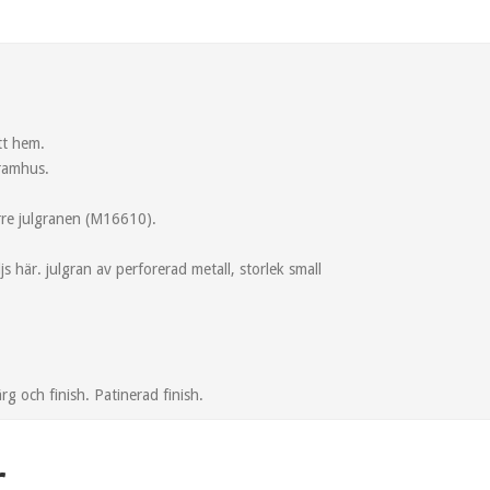
tt hem.
ramhus.
rre julgranen (M16610).
js här. julgran av perforerad metall, storlek small
färg och finish. Patinerad finish.
r