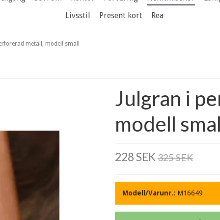
Livsstil
Present kort
Rea
perforerad metall, modell small
Julgran i pe
modell smal
228 SEK
325 SEK
Modell/Varunr.:
M16649