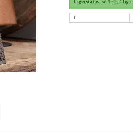
Lagerstatus:
3
st.
på lager