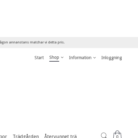
 någon annanstans matchar vi detta pris.
Shop
Start
Information
Inloggning
por
Trädgården
Återvunnet trä
0