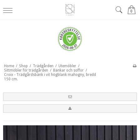
0
Home
/
Shop
/
Trädgården
/
Utemöbler
/
Sittmöbler för trädgården
/
Bänkar och soffor
/
Croix - Trädgårdsbänk i vit högblank mahogny, bredd
150 cm.