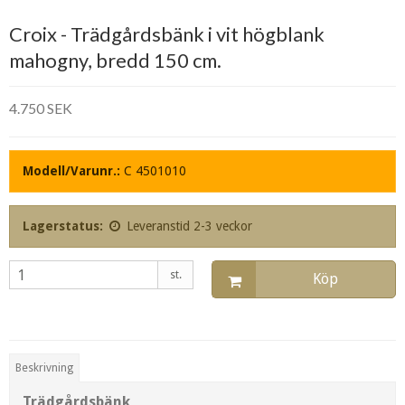
Croix - Trädgårdsbänk i vit högblank
mahogny, bredd 150 cm.
4.750 SEK
Modell/Varunr.:
C 4501010
Lagerstatus:
Leveranstid 2-3 veckor
st.
Köp
Beskrivning
Trädgårdsbänk