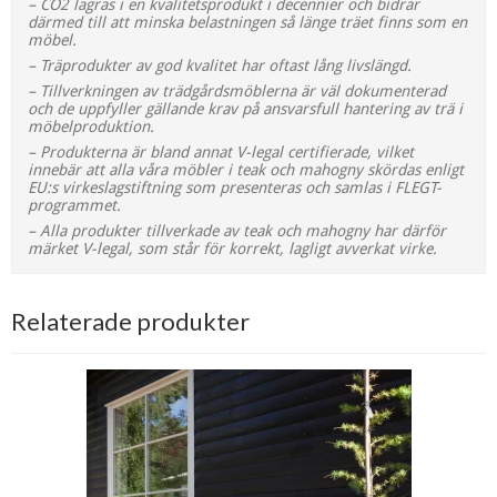
– CO2 lagras i en kvalitetsprodukt i decennier och bidrar
därmed till att minska belastningen så länge träet finns som en
möbel.
– Träprodukter av god kvalitet har oftast lång livslängd.
– Tillverkningen av trädgårdsmöblerna är väl dokumenterad
och de uppfyller gällande krav på ansvarsfull hantering av trä i
möbelproduktion.
– Produkterna är bland annat V-legal certifierade, vilket
innebär att alla våra möbler i teak och mahogny skördas enligt
EU:s virkeslagstiftning som presenteras och samlas i FLEGT-
programmet.
– Alla produkter tillverkade av teak och mahogny har därför
märket V-legal, som står för korrekt, lagligt avverkat virke.
Relaterade produkter