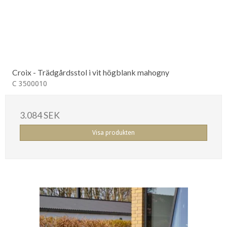
Croix - Trädgårdsstol i vit högblank mahogny
C 3500010
3.084 SEK
Visa produkten