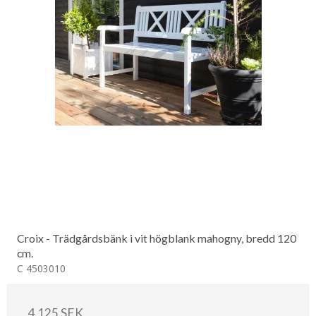
Croix - Trädgårdsbänk i vit högblank mahogny, bredd 120
cm.
C 4503010
4.125 SEK