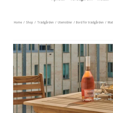
Home
/
Shop
/
Trädgården
/
Utemöbler
/
Bord för trädgården
/
Mat