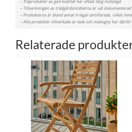
– Träprodukter av god kvalitet har oftast lång livslängd.
– Tillverkningen av trädgårdsmöblerna är väl dokumenterad o
– Produkterna är bland annat V-legal certifierade, vilket in
– Alla produkter tillverkade av teak och mahogny har därför m
Relaterade produkte