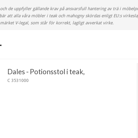
ch de uppfyller gällande krav på ansvarsfull hantering av trä i möbelp
nebär att alla våra möbler i teak och mahogny skördas enligt EU:s virke
ärket V-legal, som står för korrekt, lagligt avverkat virke.
r
Dales - Potionsstol i teak,
C 3531000