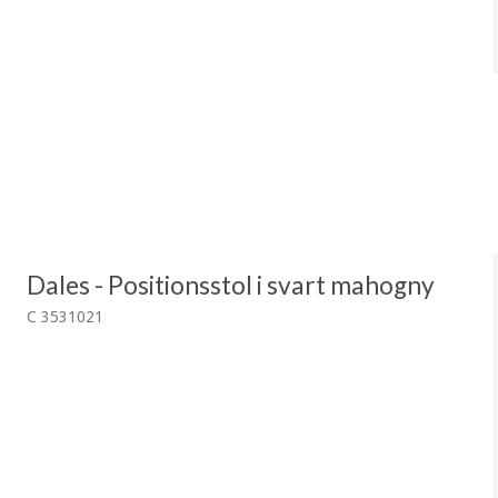
Dales - Positionsstol i svart mahogny
C 3531021