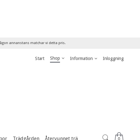
 någon annanstans matchar vi detta pris.
Shop
Start
Information
Inloggning
por
Trädgården
Återvunnet trä
0