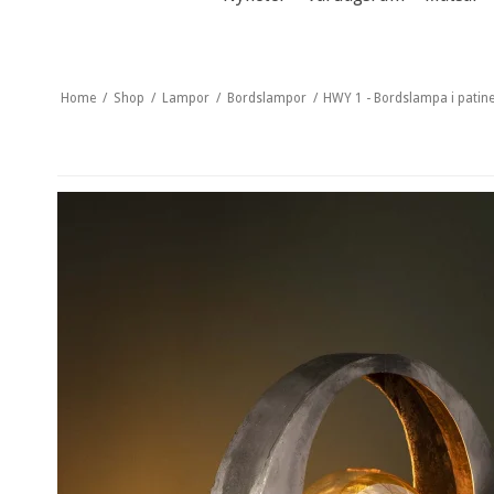
Home
/
Shop
/
Lampor
/
Bordslampor
/
HWY 1 - Bordslampa i patin