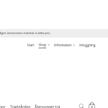
 någon annanstans matchar vi detta pris.
Shop
Start
Information
Inloggning
por
Trädgården
Återvunnet trä
0