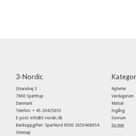
3-Nordic
Kategor
Strandvej 3
Nyheter
7860 Spøttrup
Vardagsrum
Danmark
Matsal
Telefon
:
+ 45 20425653
Ingång
E-post
:
info@3-nordic.dk
Sovrum
Bankuppgifter
:
SparNord 8500 2650468654
Se mer
Sitemap