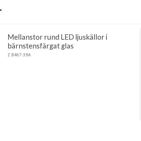
r
Mellanstor rund LED ljuskällor i
bärnstensfärgat glas
Z 8467-39A