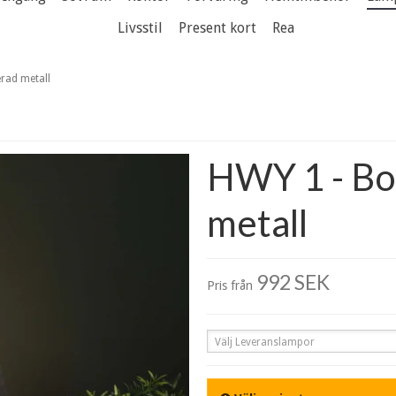
Livsstil
Present kort
Rea
erad metall
HWY 1 - Bo
metall
992 SEK
Pris från
Välj Leveranslampor