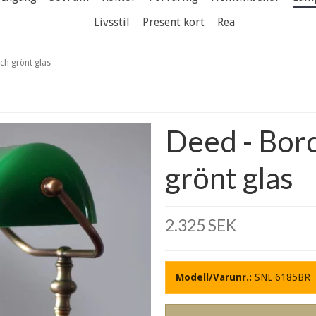
Livsstil
Present kort
Rea
ch grönt glas
Deed - Bord
grönt glas
2.325 SEK
Modell/Varunr.:
SNL 6185BR