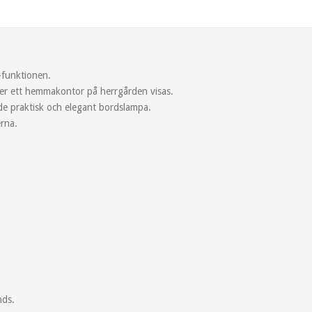
-funktionen.
ller ett hemmakontor på herrgården visas.
de praktisk och elegant bordslampa.
rna.
nds.