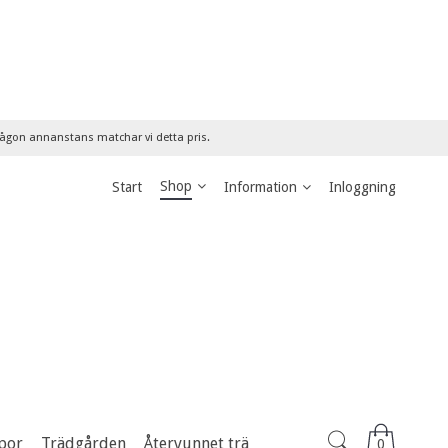
 någon annanstans matchar vi detta pris.
Shop
Start
Information
Inloggning
por
Trädgården
Återvunnet trä
0