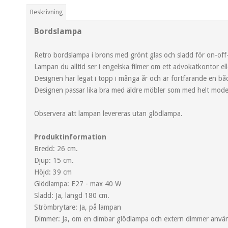
Beskrivning
Bordslampa
Retro bordslampa i brons med grönt glas och sladd för on-off
Lampan du alltid ser i engelska filmer om ett advokatkontor e
Designen har legat i topp i många år och är fortfarande en bå
Designen passar lika bra med äldre möbler som med helt mode
Observera att lampan levereras utan glödlampa.
Produktinformation
Bredd: 26 cm.
Djup: 15 cm.
Höjd: 39 cm
Glödlampa: E27 - max 40 W
Sladd: Ja, längd 180 cm.
Strömbrytare: Ja, på lampan
Dimmer: Ja, om en dimbar glödlampa och extern dimmer anvä